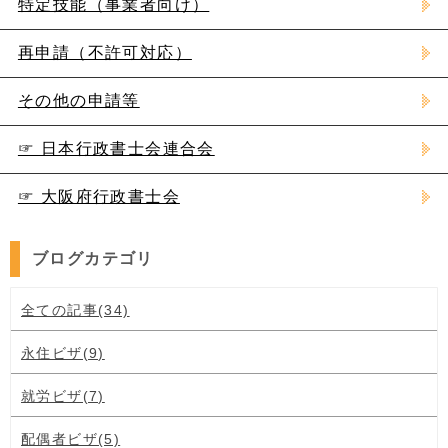
特定技能（事業者向け）
再申請（不許可対応）
その他の申請等
☞ 日本行政書士会連合会
☞ 大阪府行政書士会
ブログカテゴリ
全ての記事(34)
永住ビザ(9)
就労ビザ(7)
配偶者ビザ(5)