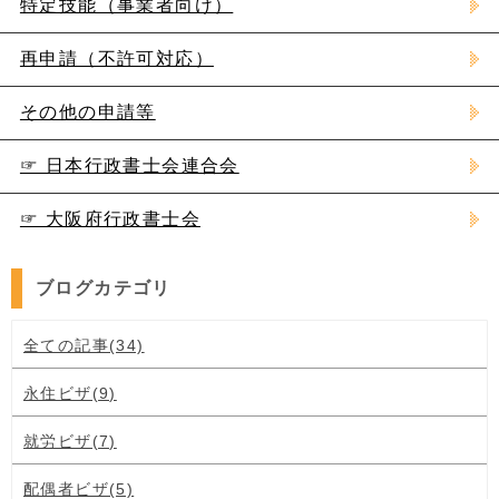
特定技能（事業者向け）
再申請（不許可対応）
その他の申請等
☞ 日本行政書士会連合会
☞ 大阪府行政書士会
ブログカテゴリ
全ての記事(34)
永住ビザ(9)
就労ビザ(7)
配偶者ビザ(5)