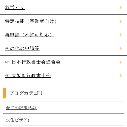
就労ビザ
特定技能（事業者向け）
再申請（不許可対応）
その他の申請等
☞ 日本行政書士会連合会
☞ 大阪府行政書士会
ブログカテゴリ
全ての記事(34)
永住ビザ(9)